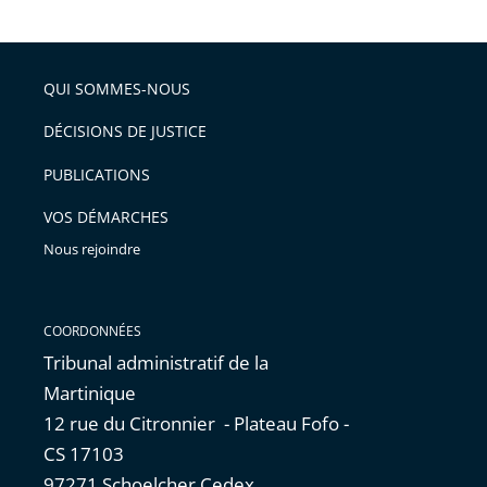
la
l'article
partage
police
pour
de
arriver
QUI SOMMES-NOUS
l'article
après
pour
DÉCISIONS DE JUSTICE
arriver
PUBLICATIONS
avant
VOS DÉMARCHES
Nous rejoindre
COORDONNÉES
Tribunal administratif de la
Martinique
12 rue du Citronnier - Plateau Fofo -
CS 17103
97271 Schoelcher Cedex