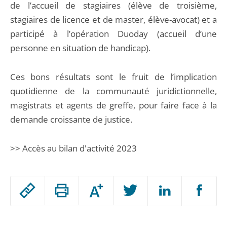
de l’accueil de stagiaires (élève de troisième,
stagiaires de licence et de master, élève-avocat) et a
participé à l’opération Duoday (accueil d’une
personne en situation de handicap).
Ces bons résultats sont le fruit de l’implication
quotidienne de la communauté juridictionnelle,
magistrats et agents de greffe, pour faire face à la
demande croissante de justice.
>> Accès au bilan d'activité 2023
Passer
Augmenter
le
ou
réduire
partage
Passer
la
taille
de
le
de