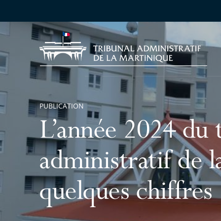
Accueil
ON
nnée 2024 du tribunal
inistratif de la Marti
lques chiffres