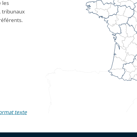
 les
, tribunaux
 référents.
format texte