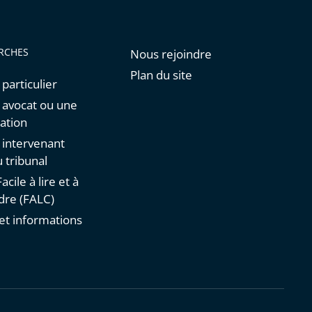
RCHES
Nous rejoindre
Plan du site
 particulier
n avocat ou une
ation
n intervenant
 tribunal
acile à lire et à
re (FALC)
et informations
s