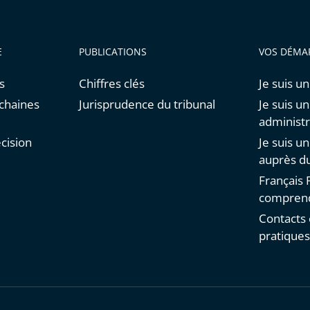
E
PUBLICATIONS
VOS DÉMA
s
Chiffres clés
Je suis un
chaines
Jurisprudence du tribunal
Je suis u
administr
cision
Je suis u
auprès du
Français F
comprend
Contacts 
pratique