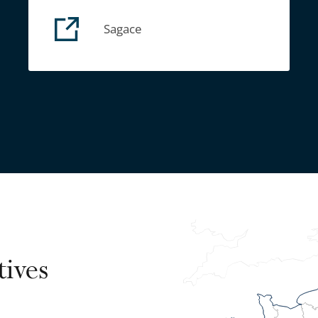
Sagace
tives