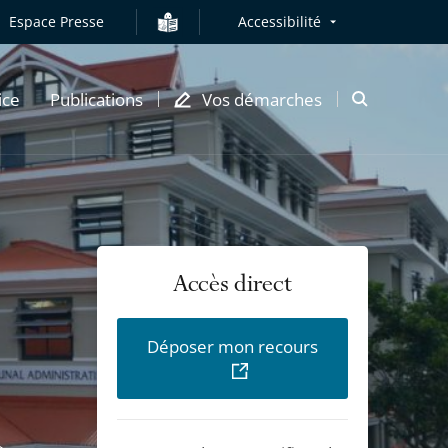
Espace Presse
Accessibilité
ice
Publications
Vos démarches
Ouvrir
la
modale
de
recherche
VIE DU TRI
Accès direct
Déc
Déposer mon recours
que