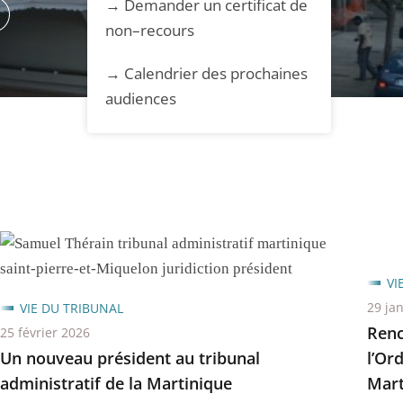
→ Demander un certificat de
per
non–recours
ion
matique
usel
→ Calendrier des prochaines
audiences
VI
29 ja
VIE DU TRIBUNAL
Renc
25 février 2026
Un nouveau président au tribunal
l’Or
administratif de la Martinique
Mart