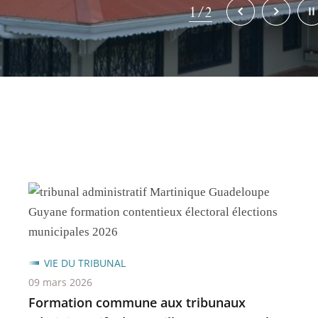
Élément
Élément
Stop
2/2
précédent
suivant
la
rotat
auto
du
carro
VIE DU TRIBUNAL
09 mars 2026
Formation commune aux tribunaux