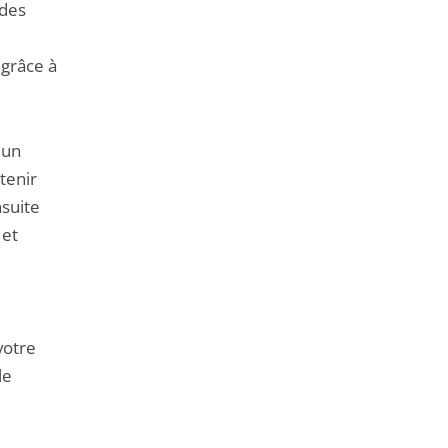
de
 des
l'article
pour
 grâce à
arriver
avant
 un
btenir
nsuite
 et
votre
le