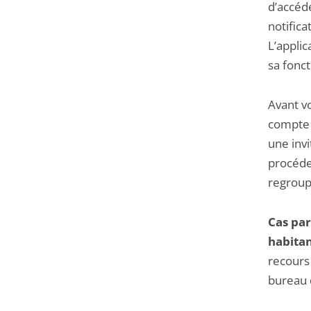
d’accéd
notifica
L’appli
sa fonct
Avant v
compte s
une invi
procéde
regroup
Cas par
habitan
recours
bureau 