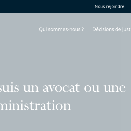
Nous rejoindre
Qui sommes-nous ?
Décisions de just
suis un avocat ou une
ministration