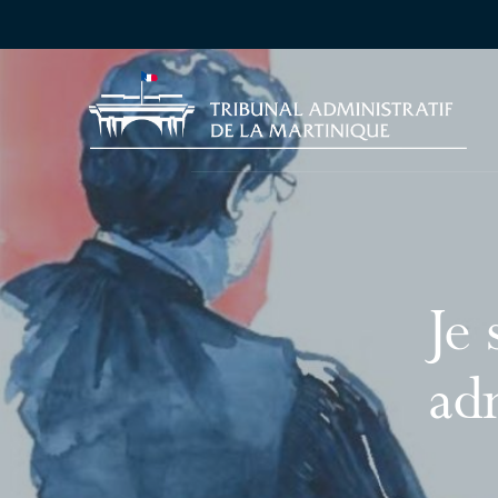
Je 
ad