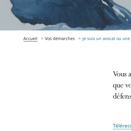
Accueil
Vos démarches
Je suis un avocat ou une
Passer
Passer
Vous a
la
la
que v
navigation
navigation
défens
de
de
l'article
l'article
pour
pour
arriver
arriver
Télérec
après
avant